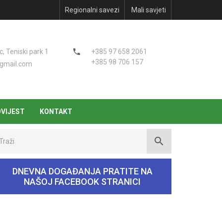
Regionalni savezi
Mali savjeti
 Teniski park 1
+385 97 658 2061
+385 98 706 157
gmail.com
VIJEST
KONTAKT
aži
DNEVNA DOGAĐANJA PRATITE NA
NAŠOJ FACEBOOK STRANICI