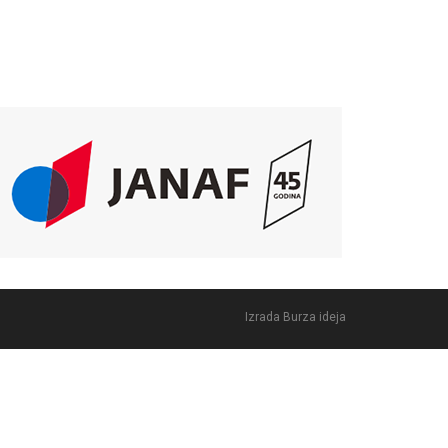
Izrada
Burza ideja