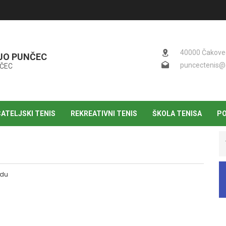
40000 Čakovec,
NJO PUNČEC
puncectenis@
NČEC
ATELJSKI TENIS
REKREATIVNI TENIS
ŠKOLA TENISA
PO
Tr
edu