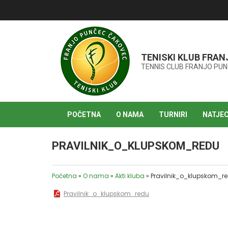
TENISKI KLUB FRA
TENNIS CLUB FRANJO PU
POČETNA
O NAMA
TURNIRI
NATJEC
PRAVILNIK_O_KLUPSKOM_REDU
Početna
»
O nama
»
Akti kluba
»
Pravilnik_o_klupskom_r
Pravilnik_o_klupskom_redu