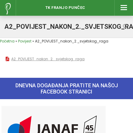
TK FRANJO PUNČEC
Izbor
A2_POVIJEST_NAKON_2._SVJETSKOG_R
Početna
»
Povijest
»
A2_POVIJEST_nakon_2._svjetskog_raga
A2_POVIJEST_nakon_2._svjetskog_raga
DNEVNA DOGAĐANJA PRATITE NA NAŠOJ
FACEBOOK STRANICI