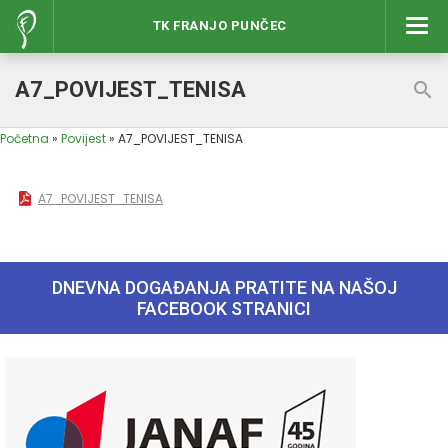
TK FRANJO PUNČEC
Izbor
A7_POVIJEST_TENISA
Početna
»
Povijest
»
A7_POVIJEST_TENISA
A7_POVIJEST_TENISA
DNEVNA DOGAĐANJA PRATITE NA NAŠOJ
FACEBOOK STRANICI