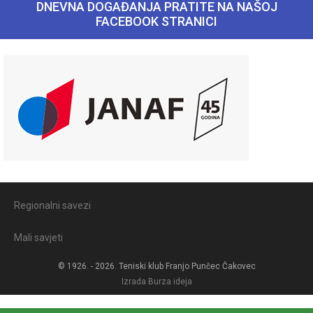
DNEVNA DOGAĐANJA PRATITE NA NAŠOJ
FACEBOOK STRANICI
Regionalni savezi
Mali savjeti
© 1926. - 2026. Teniski klub Franjo Punčec Čakovec
Izrada
Burza ideja