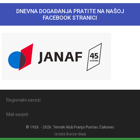
DNEVNA DOGAĐANJA PRATITE NA NAŠOJ
FACEBOOK STRANICI
Regionalni savezi
Mali savjeti
© 1926. - 2026. Teniski klub Franjo Punčec Čakovec
Izrada
Burza ideja