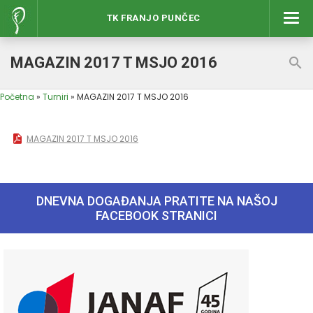
TK FRANJO PUNČEC
Izbor
MAGAZIN 2017 T MSJO 2016
Početna
»
Turniri
»
MAGAZIN 2017 T MSJO 2016
MAGAZIN 2017 T MSJO 2016
DNEVNA DOGAĐANJA PRATITE NA NAŠOJ
FACEBOOK STRANICI