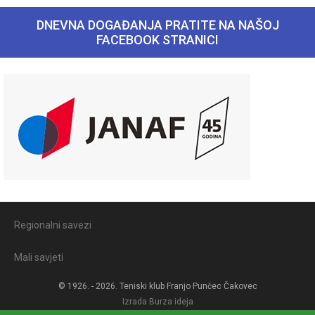
DNEVNA DOGAĐANJA PRATITE NA NAŠOJ
FACEBOOK STRANICI
Regionalni savezi
Mali savjeti
© 1926. - 2026. Teniski klub Franjo Punčec Čakovec
Izrada
Burza ideja