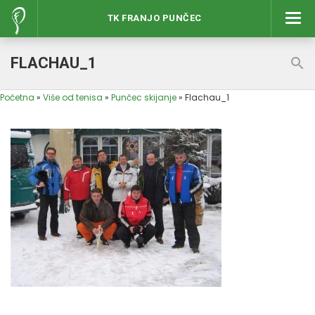
TK FRANJO PUNČEC
Izbor
FLACHAU_1
Početna
»
Više od tenisa
»
Punčec skijanje
»
Flachau_1